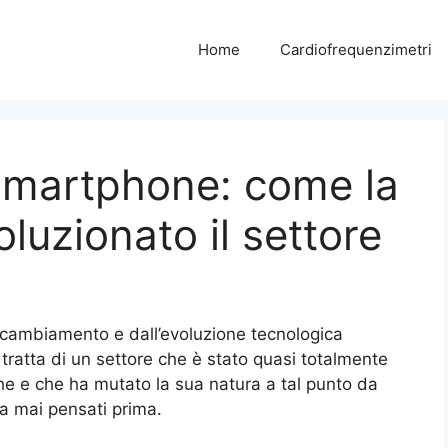
Home
Cardiofrequenzimetri
smartphone: come la
oluzionato il settore
l cambiamento e dall’evoluzione tecnologica
i tratta di un settore che è stato quasi totalmente
che e che ha mutato la sua natura a tal punto da
nza mai pensati prima.