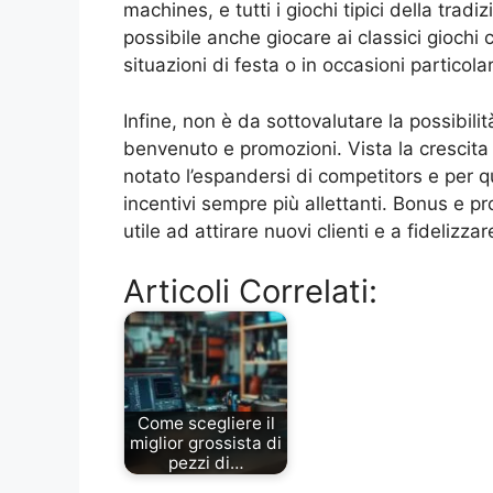
machines, e tutti i giochi tipici della trad
possibile anche giocare ai classici giochi 
situazioni di festa o in occasioni particolar
Infine, non è da sottovalutare la possibilit
benvenuto e promozioni. Vista la crescita 
notato l’espandersi di competitors e per q
incentivi sempre più allettanti. Bonus e 
utile ad attirare nuovi clienti e a fidelizzare
Articoli Correlati:
Come scegliere il
miglior grossista di
pezzi di…