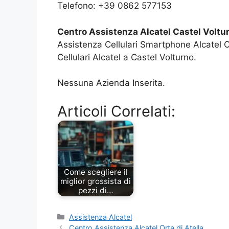
Telefono: +39 0862 577153
Centro Assistenza Alcatel Castel Voltu
Assistenza Cellulari Smartphone Alcatel 
Cellulari Alcatel a Castel Volturno.
Nessuna Azienda Inserita.
Articoli Correlati:
Come scegliere il
miglior grossista di
pezzi di…
Categorie
Assistenza Alcatel
Centro Assistenza Alcatel Orta di Atella