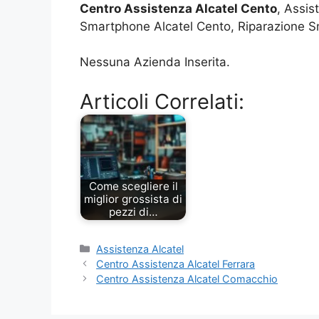
Centro Assistenza Alcatel Cento
, Assis
Smartphone Alcatel Cento, Riparazione Sm
Nessuna Azienda Inserita.
Articoli Correlati:
Come scegliere il
miglior grossista di
pezzi di…
Categorie
Assistenza Alcatel
Centro Assistenza Alcatel Ferrara
Centro Assistenza Alcatel Comacchio