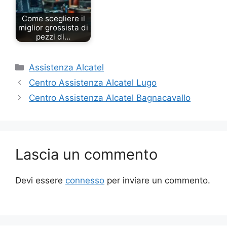
Come scegliere il
miglior grossista di
pezzi di…
Categorie
Assistenza Alcatel
Centro Assistenza Alcatel Lugo
Centro Assistenza Alcatel Bagnacavallo
Lascia un commento
Devi essere
connesso
per inviare un commento.