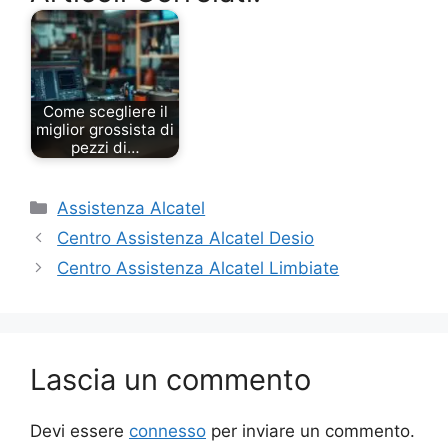
Come scegliere il
miglior grossista di
pezzi di…
Categorie
Assistenza Alcatel
Centro Assistenza Alcatel Desio
Centro Assistenza Alcatel Limbiate
Lascia un commento
Devi essere
connesso
per inviare un commento.