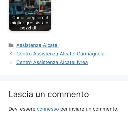
Come scegliere il
miglior grossista di
pezzi di…
Categorie
Assistenza Alcatel
Centro Assistenza Alcatel Carmagnola
Centro Assistenza Alcatel Ivrea
Lascia un commento
Devi essere
connesso
per inviare un commento.