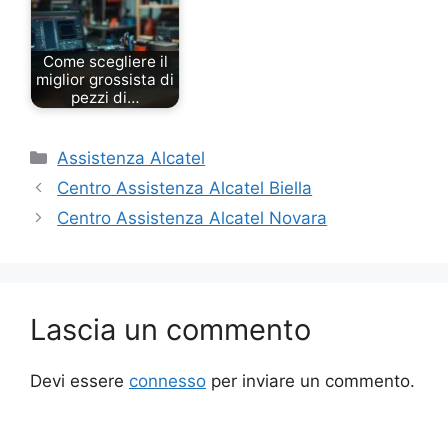
Come scegliere il
miglior grossista di
pezzi di…
Categorie
Assistenza Alcatel
Centro Assistenza Alcatel Biella
Centro Assistenza Alcatel Novara
Lascia un commento
Devi essere
connesso
per inviare un commento.