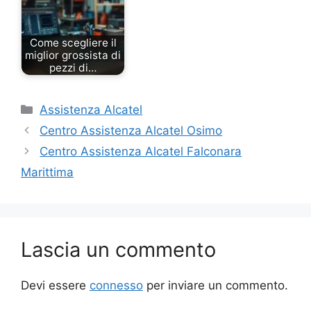
Come scegliere il
miglior grossista di
pezzi di…
Categorie
Assistenza Alcatel
Centro Assistenza Alcatel Osimo
Centro Assistenza Alcatel Falconara
Marittima
Lascia un commento
Devi essere
connesso
per inviare un commento.