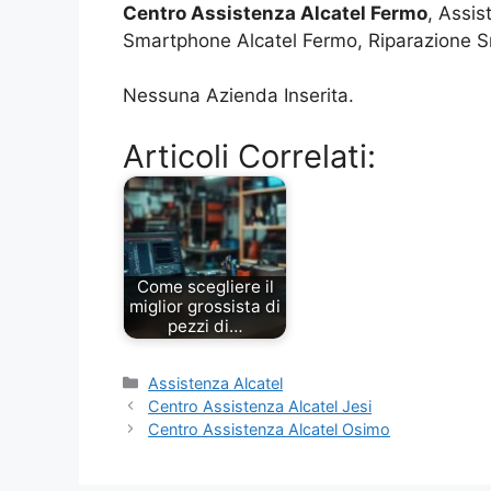
Centro Assistenza Alcatel Fermo
, Assis
Smartphone Alcatel Fermo, Riparazione Sm
Nessuna Azienda Inserita.
Articoli Correlati:
Come scegliere il
miglior grossista di
pezzi di…
Categorie
Assistenza Alcatel
Centro Assistenza Alcatel Jesi
Centro Assistenza Alcatel Osimo