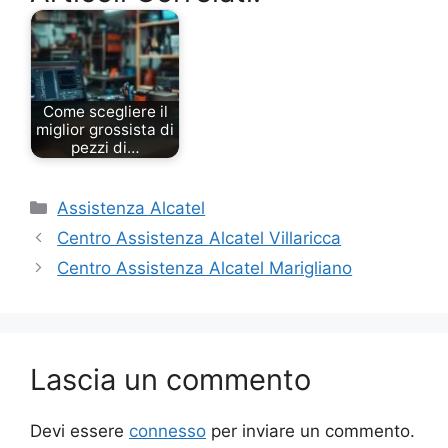
Come scegliere il
miglior grossista di
pezzi di…
Categorie
Assistenza Alcatel
Centro Assistenza Alcatel Villaricca
Centro Assistenza Alcatel Marigliano
Lascia un commento
Devi essere
connesso
per inviare un commento.