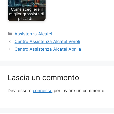
Come scegliere il
miglior grossista di
pezzi di…
Categorie
Assistenza Alcatel
Centro Assistenza Alcatel Veroli
Centro Assistenza Alcatel Aprilia
Lascia un commento
Devi essere
connesso
per inviare un commento.