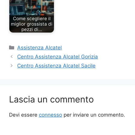
Come scegliere il
miglior grossista di
pezzi di…
Categorie
Assistenza Alcatel
Centro Assistenza Alcatel Gorizia
Centro Assistenza Alcatel Sacile
Lascia un commento
Devi essere
connesso
per inviare un commento.