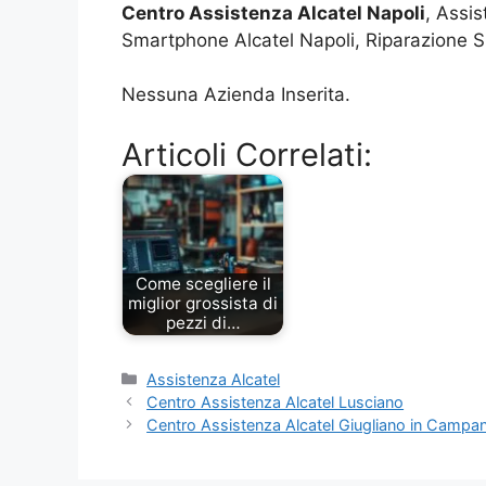
Centro Assistenza Alcatel Napoli
, Assis
Smartphone Alcatel Napoli, Riparazione Sm
Nessuna Azienda Inserita.
Articoli Correlati:
Come scegliere il
miglior grossista di
pezzi di…
Categorie
Assistenza Alcatel
Centro Assistenza Alcatel Lusciano
Centro Assistenza Alcatel Giugliano in Campan