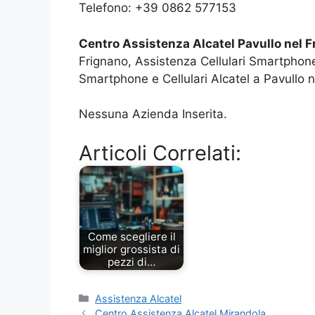
Telefono: +39 0862 577153
Centro Assistenza Alcatel Pavullo nel 
Frignano, Assistenza Cellulari Smartphone
Smartphone e Cellulari Alcatel a Pavullo n
Nessuna Azienda Inserita.
Articoli Correlati:
Come scegliere il
miglior grossista di
pezzi di…
Categorie
Assistenza Alcatel
Centro Assistenza Alcatel Mirandola