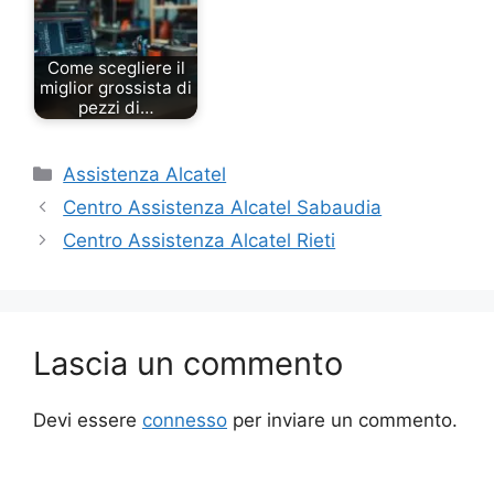
Come scegliere il
miglior grossista di
pezzi di…
Categorie
Assistenza Alcatel
Centro Assistenza Alcatel Sabaudia
Centro Assistenza Alcatel Rieti
Lascia un commento
Devi essere
connesso
per inviare un commento.