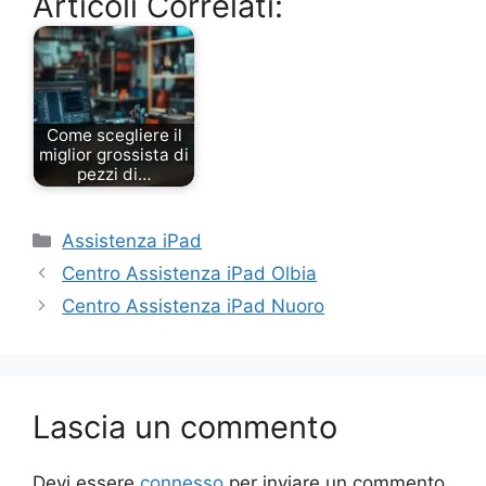
Articoli Correlati:
Come scegliere il
miglior grossista di
pezzi di…
Categorie
Assistenza iPad
Centro Assistenza iPad Olbia
Centro Assistenza iPad Nuoro
Lascia un commento
Devi essere
connesso
per inviare un commento.