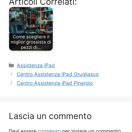
Articoli Correlati:
Come scegliere il
miglior grossista di
pezzi di…
Categorie
Assistenza iPad
Centro Assistenza iPad Grugliasco
Centro Assistenza iPad Pinerolo
Lascia un commento
Devi essere
connesso
per inviare un commento.