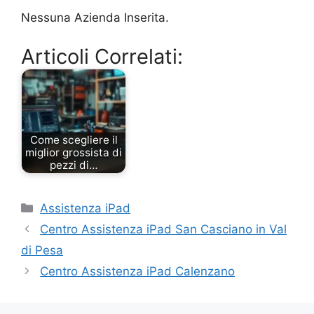
Nessuna Azienda Inserita.
Articoli Correlati:
Come scegliere il
miglior grossista di
pezzi di…
Categorie
Assistenza iPad
Centro Assistenza iPad San Casciano in Val
di Pesa
Centro Assistenza iPad Calenzano