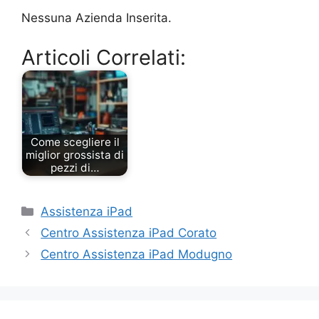
Nessuna Azienda Inserita.
Articoli Correlati:
Come scegliere il
miglior grossista di
pezzi di…
Categorie
Assistenza iPad
Centro Assistenza iPad Corato
Centro Assistenza iPad Modugno