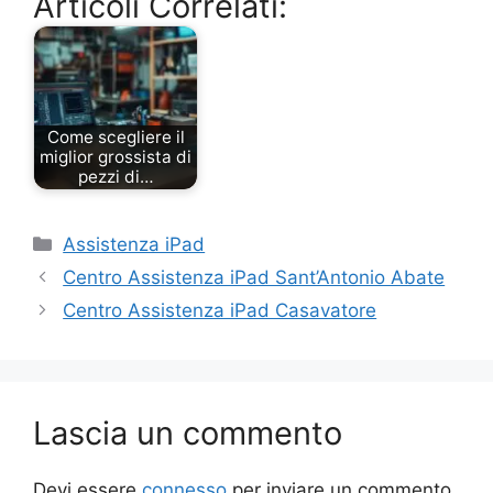
Articoli Correlati:
Come scegliere il
miglior grossista di
pezzi di…
Categorie
Assistenza iPad
Centro Assistenza iPad Sant’Antonio Abate
Centro Assistenza iPad Casavatore
Lascia un commento
Devi essere
connesso
per inviare un commento.