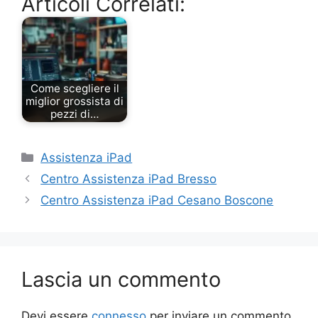
Articoli Correlati:
Come scegliere il
miglior grossista di
pezzi di…
Categorie
Assistenza iPad
Centro Assistenza iPad Bresso
Centro Assistenza iPad Cesano Boscone
Lascia un commento
Devi essere
connesso
per inviare un commento.