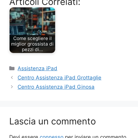
Articoli Correlati:
Come scegliere il
miglior grossista di
pezzi di…
Categorie
Assistenza iPad
Centro Assistenza iPad Grottaglie
Centro Assistenza iPad Ginosa
Lascia un commento
Devi essere
connesso
per inviare un commento.