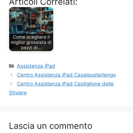
Articoli Correlati:
Come scegliere il
miglior grossista di
pezzi di…
Categorie
Assistenza iPad
Centro Assistenza iPad Casalpusterlengo
Centro Assistenza iPad Castiglione delle
Stiviere
Lascia un commento