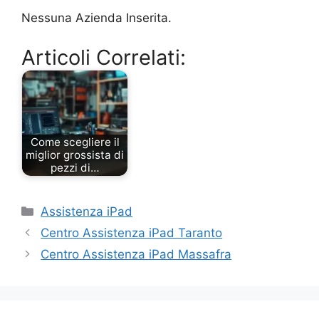
Nessuna Azienda Inserita.
Articoli Correlati:
Come scegliere il
miglior grossista di
pezzi di…
Categorie
Assistenza iPad
Centro Assistenza iPad Taranto
Centro Assistenza iPad Massafra