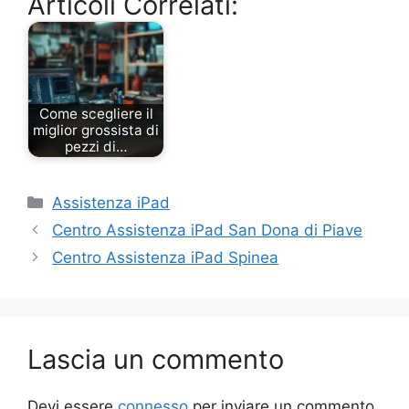
Articoli Correlati:
Come scegliere il
miglior grossista di
pezzi di…
Categorie
Assistenza iPad
Centro Assistenza iPad San Dona di Piave
Centro Assistenza iPad Spinea
Lascia un commento
Devi essere
connesso
per inviare un commento.