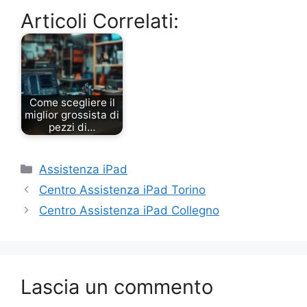
Articoli Correlati:
Come scegliere il
miglior grossista di
pezzi di…
Categorie
Assistenza iPad
Centro Assistenza iPad Torino
Centro Assistenza iPad Collegno
Lascia un commento