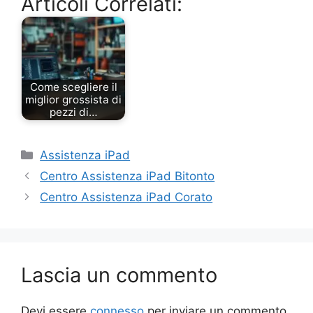
Articoli Correlati:
Come scegliere il
miglior grossista di
pezzi di…
Categorie
Assistenza iPad
Centro Assistenza iPad Bitonto
Centro Assistenza iPad Corato
Lascia un commento
Devi essere
connesso
per inviare un commento.