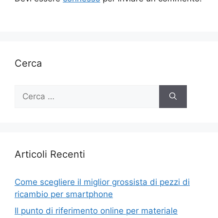
Cerca
Ricerca
per:
Articoli Recenti
Come scegliere il miglior grossista di pezzi di
ricambio per smartphone
Il punto di riferimento online per materiale