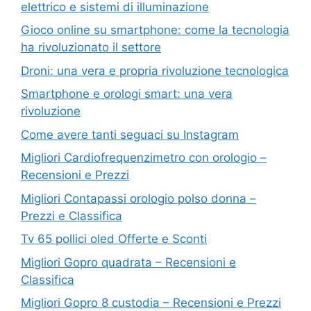
elettrico e sistemi di illuminazione
Gioco online su smartphone: come la tecnologia
ha rivoluzionato il settore
Droni: una vera e propria rivoluzione tecnologica
Smartphone e orologi smart: una vera
rivoluzione
Come avere tanti seguaci su Instagram
Migliori Cardiofrequenzimetro con orologio –
Recensioni e Prezzi
Migliori Contapassi orologio polso donna –
Prezzi e Classifica
Tv 65 pollici oled Offerte e Sconti
Migliori Gopro quadrata – Recensioni e
Classifica
Migliori Gopro 8 custodia – Recensioni e Prezzi