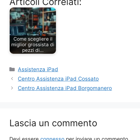
Articoli Correlati:
Come scegliere il
miglior grossista di
pezzi di…
Categorie
Assistenza iPad
Centro Assistenza iPad Cossato
Centro Assistenza iPad Borgomanero
Lascia un commento
Devi essere
connesso
per inviare un commento.