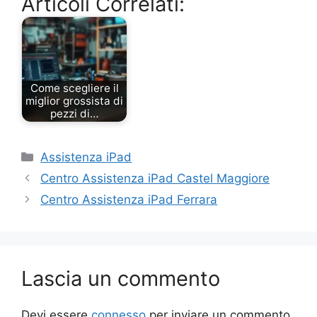
Articoli Correlati:
Come scegliere il
miglior grossista di
pezzi di…
Categorie
Assistenza iPad
Centro Assistenza iPad Castel Maggiore
Centro Assistenza iPad Ferrara
Lascia un commento
Devi essere
connesso
per inviare un commento.