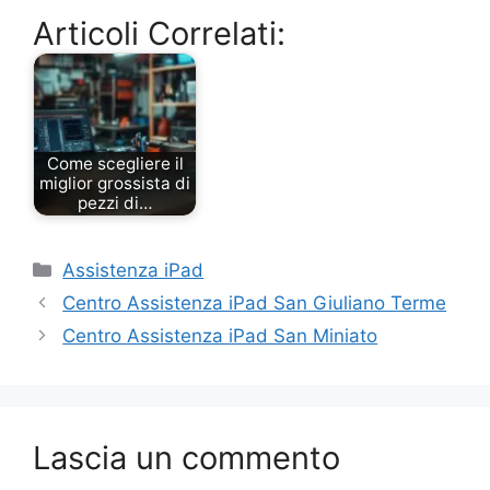
Articoli Correlati:
Come scegliere il
miglior grossista di
pezzi di…
Categorie
Assistenza iPad
Centro Assistenza iPad San Giuliano Terme
Centro Assistenza iPad San Miniato
Lascia un commento