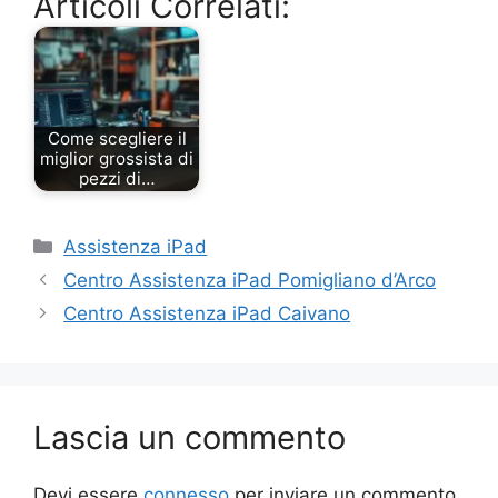
Articoli Correlati:
Come scegliere il
miglior grossista di
pezzi di…
Categorie
Assistenza iPad
Centro Assistenza iPad Pomigliano d’Arco
Centro Assistenza iPad Caivano
Lascia un commento
Devi essere
connesso
per inviare un commento.