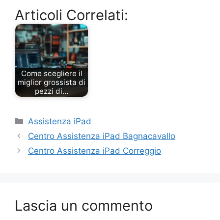
Articoli Correlati:
Come scegliere il
miglior grossista di
pezzi di…
Categorie
Assistenza iPad
Centro Assistenza iPad Bagnacavallo
Centro Assistenza iPad Correggio
Lascia un commento