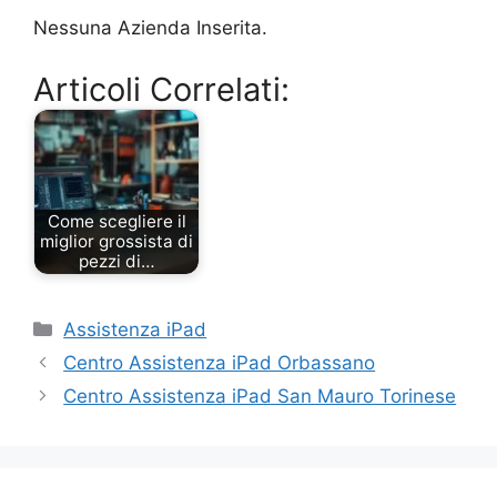
Nessuna Azienda Inserita.
Articoli Correlati:
Come scegliere il
miglior grossista di
pezzi di…
Categorie
Assistenza iPad
Centro Assistenza iPad Orbassano
Centro Assistenza iPad San Mauro Torinese