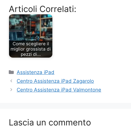
Articoli Correlati:
Come scegliere il
miglior grossista di
pezzi di…
Categorie
Assistenza iPad
Centro Assistenza iPad Zagarolo
Centro Assistenza iPad Valmontone
Lascia un commento