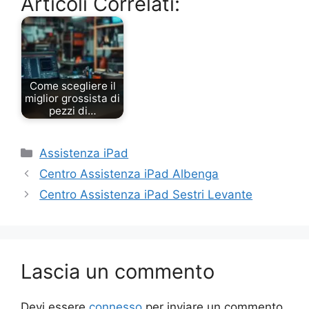
Articoli Correlati:
Come scegliere il
miglior grossista di
pezzi di…
Categorie
Assistenza iPad
Centro Assistenza iPad Albenga
Centro Assistenza iPad Sestri Levante
Lascia un commento
Devi essere
connesso
per inviare un commento.