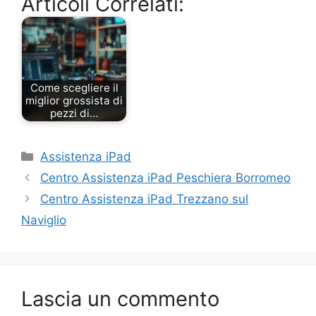
Articoli Correlati:
Come scegliere il
miglior grossista di
pezzi di…
Categorie
Assistenza iPad
Centro Assistenza iPad Peschiera Borromeo
Centro Assistenza iPad Trezzano sul
Naviglio
Lascia un commento