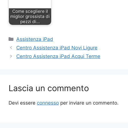
Come scegliere il
miglior grossista di
pezzi di…
Categorie
Assistenza iPad
Centro Assistenza iPad Novi Ligure
Centro Assistenza iPad Acqui Terme
Lascia un commento
Devi essere
connesso
per inviare un commento.