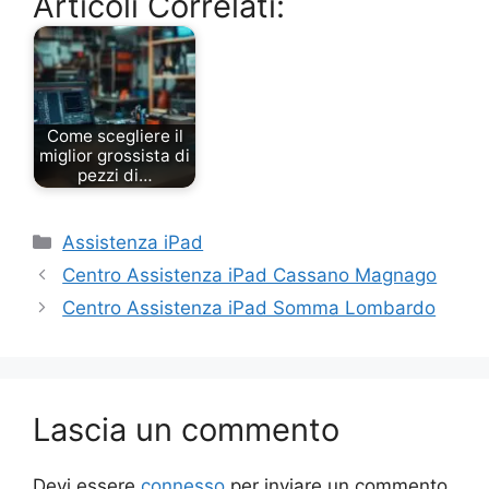
Articoli Correlati:
Come scegliere il
miglior grossista di
pezzi di…
Categorie
Assistenza iPad
Centro Assistenza iPad Cassano Magnago
Centro Assistenza iPad Somma Lombardo
Lascia un commento
Devi essere
connesso
per inviare un commento.