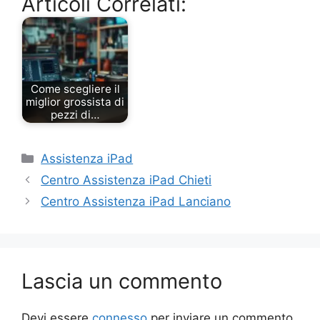
Articoli Correlati:
Come scegliere il
miglior grossista di
pezzi di…
Categorie
Assistenza iPad
Centro Assistenza iPad Chieti
Centro Assistenza iPad Lanciano
Lascia un commento
Devi essere
connesso
per inviare un commento.