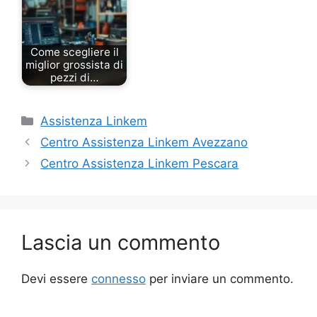
Come scegliere il
miglior grossista di
pezzi di…
Categorie
Assistenza Linkem
Centro Assistenza Linkem Avezzano
Centro Assistenza Linkem Pescara
Lascia un commento
Devi essere
connesso
per inviare un commento.