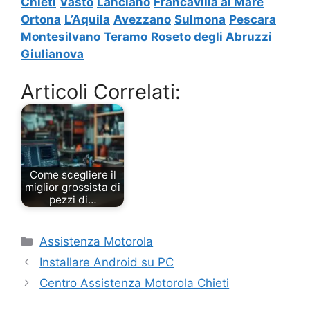
Chieti
Vasto
Lanciano
Francavilla al Mare
Ortona
L’Aquila
Avezzano
Sulmona
Pescara
Montesilvano
Teramo
Roseto degli Abruzzi
Giulianova
Articoli Correlati:
Come scegliere il
miglior grossista di
pezzi di…
Categorie
Assistenza Motorola
Installare Android su PC
Centro Assistenza Motorola Chieti