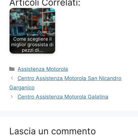
Articoli Correlati:
Come scegliere il
miglior grossista di
pezzi di…
Categorie
Assistenza Motorola
Centro Assistenza Motorola San Nicandro
Garganico
Centro Assistenza Motorola Galatina
Lascia un commento