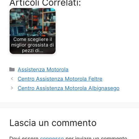
Articoli Correlati:
Come scegliere il
miglior grossista di
pezzi di…
Categorie
Assistenza Motorola
Centro Assistenza Motorola Feltre
Centro Assistenza Motorola Albignasego
Lascia un commento
Devi essere
connesso
per inviare un commento.