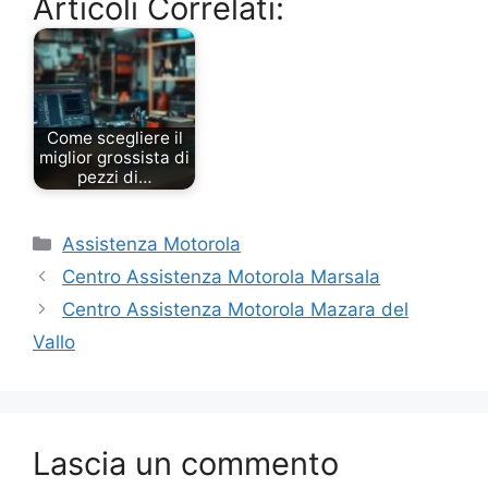
Articoli Correlati:
Come scegliere il
miglior grossista di
pezzi di…
Categorie
Assistenza Motorola
Centro Assistenza Motorola Marsala
Centro Assistenza Motorola Mazara del
Vallo
Lascia un commento