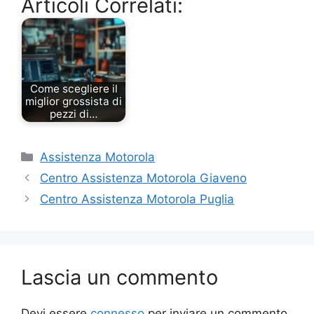
Articoli Correlati:
Come scegliere il
miglior grossista di
pezzi di…
Categorie
Assistenza Motorola
Centro Assistenza Motorola Giaveno
Centro Assistenza Motorola Puglia
Lascia un commento
Devi essere
connesso
per inviare un commento.