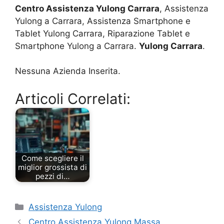
Centro Assistenza Yulong Carrara
, Assistenza
Yulong a Carrara, Assistenza Smartphone e
Tablet Yulong Carrara, Riparazione Tablet e
Smartphone Yulong a Carrara.
Yulong Carrara
.
Nessuna Azienda Inserita.
Articoli Correlati:
Come scegliere il
miglior grossista di
pezzi di…
Categorie
Assistenza Yulong
Centro Assistenza Yulong Massa