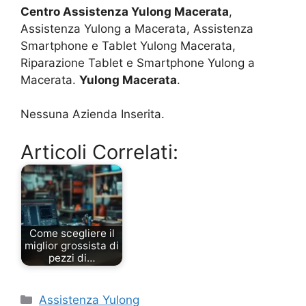
Centro Assistenza Yulong Macerata
,
Assistenza Yulong a Macerata, Assistenza
Smartphone e Tablet Yulong Macerata,
Riparazione Tablet e Smartphone Yulong a
Macerata.
Yulong Macerata
.
Nessuna Azienda Inserita.
Articoli Correlati:
Come scegliere il
miglior grossista di
pezzi di…
Categorie
Assistenza Yulong