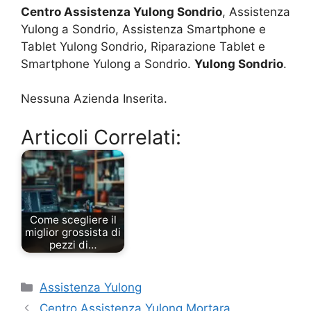
Centro Assistenza Yulong Sondrio
, Assistenza
Yulong a Sondrio, Assistenza Smartphone e
Tablet Yulong Sondrio, Riparazione Tablet e
Smartphone Yulong a Sondrio.
Yulong Sondrio
.
Nessuna Azienda Inserita.
Articoli Correlati:
Come scegliere il
miglior grossista di
pezzi di…
Categorie
Assistenza Yulong
Centro Assistenza Yulong Mortara