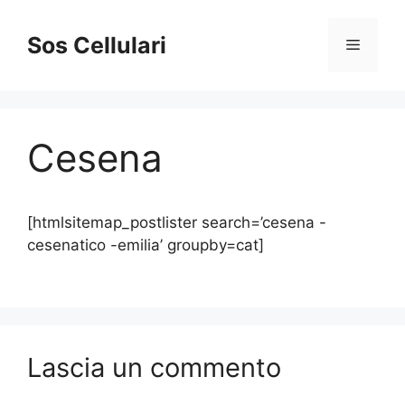
Vai
al
Sos Cellulari
Menu
contenuto
Cesena
[htmlsitemap_postlister search=’cesena -
cesenatico -emilia’ groupby=cat]
Lascia un commento